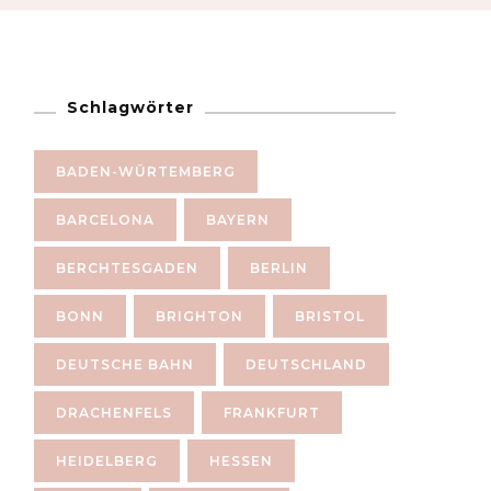
Schlagwörter
BADEN-WÜRTEMBERG
BARCELONA
BAYERN
BERCHTESGADEN
BERLIN
BONN
BRIGHTON
BRISTOL
DEUTSCHE BAHN
DEUTSCHLAND
DRACHENFELS
FRANKFURT
HEIDELBERG
HESSEN