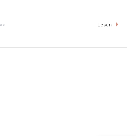
Zu
re
Lesen
Meine
Trips
&
Reisen
–
Best
Of
2023
–
(Reiseinspirationen
Für
2024)