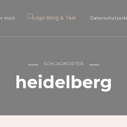
Berg 
Reis
r mich
Datenschutzerk
Aus
Blog zum Thema Reisen, Citytrips und Ausflüge
SCHLAGWÖRTER
heidelberg