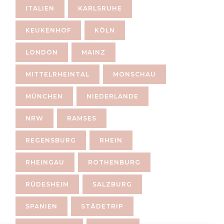
ITALIEN
KARLSRUHE
KEUKENHOF
KÖLN
LONDON
MAINZ
MITTELRHEINTAL
MONSCHAU
MÜNCHEN
NIEDERLANDE
NRW
RAMSES
REGENSBURG
RHEIN
RHEINGAU
ROTHENBURG
RÜDESHEIM
SALZBURG
SPANIEN
STÄDETRIP