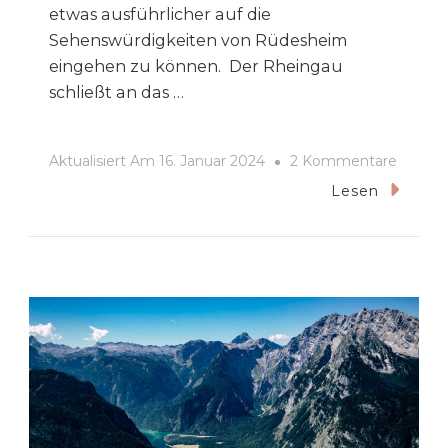
etwas ausführlicher auf die
Sehenswürdigkeiten von Rüdesheim
eingehen zu können. Der Rheingau
schließt an das …
Zu
Aktualisiert Am
16. Januar 2024
2 Kommentare
Rüdes
Lesen
Am
Rhein
–
6
Tipps
&
Sehens