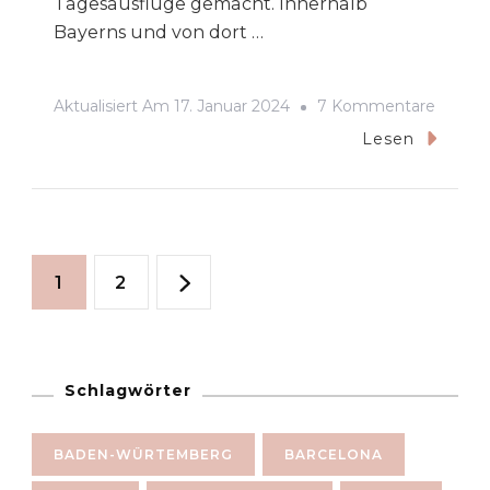
Tagesausflüge gemacht. Innerhalb
Bayerns und von dort …
Zu
Aktualisiert Am
17. Januar 2024
7 Kommentare
Mit
Lesen
Der
Bahn
Durch
Seitennummerierun
Bayern
Seite
Seite
1
2
Und
der
Österr
Beiträge
Schlagwörter
BADEN-WÜRTEMBERG
BARCELONA