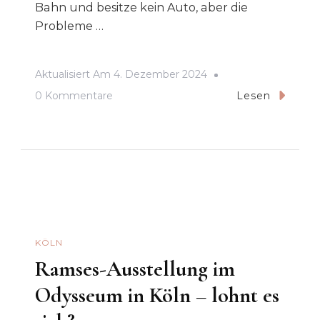
Bahn und besitze kein Auto, aber die
Probleme …
Aktualisiert Am
4. Dezember 2024
Zu
0 Kommentare
Lesen
Mit
Dem
Deutschlandticket
Von
Köln
Nach
Frankfurt
KÖLN
(und
Ramses-Ausstellung im
Mit
Odysseum in Köln – lohnt es
Lauter