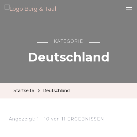
Berg &
Taal –
Reisen
Blog zum Thema Reisen, Citytrips und Ausflüge
und
Ausflüge
KATEGORIE
Deutschland
Startseite
Deutschland
Angezeigt: 1 - 10 von 11 ERGEBNISSEN