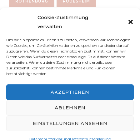
ROTHENBURG
RÜDESHEIM
SALZBURG
SPANIEN
STÄDETRIP
Cookie-Zustimmung
verwalten
STÄDTETRIP
VENEDIG
WALHALLA
Um dir ein optimales Erlebnis zu bieten, verwenden wir Technologien
WALKING TOUR
WANDERN
wie Cookies, um Geräteinformationen zu speichern und/oder darauf
zuzugreifen. Wenn du diesen Technologien zustimmst, können wir
WEIHNACHTSMARKT
WIEN
Daten wie das Surfverhalten oder eindeutige IDs auf dieser Website
verarbeiten. Wenn du deine Zustimmung nicht erteilst oder
zurückziehst, können bestimmte Merkmale und Funktionen
YOUTUBE
ÖSTERREICH
beeinträchtigt werden.
AKZEPTIEREN
ABLEHNEN
© 2024 Simon Taal aus Köln, yeah! :)
Blossom
Travel | Entwickelt von
Blossom Themes
.
EINSTELLUNGEN ANSEHEN
Bereitgestellt von
WordPress
.
Datenschutzerklärung
Datenschutzerklärung
Datenschutzerklärung