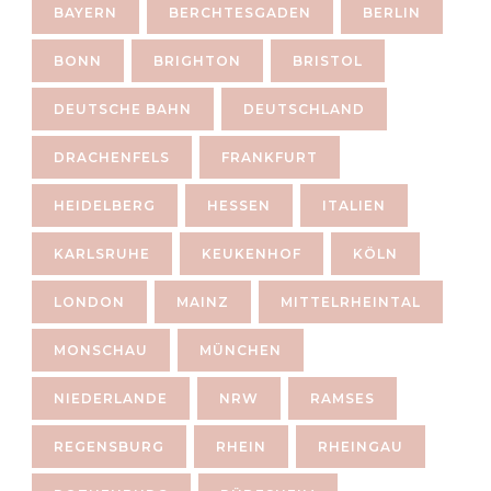
BAYERN
BERCHTESGADEN
BERLIN
BONN
BRIGHTON
BRISTOL
DEUTSCHE BAHN
DEUTSCHLAND
DRACHENFELS
FRANKFURT
HEIDELBERG
HESSEN
ITALIEN
KARLSRUHE
KEUKENHOF
KÖLN
LONDON
MAINZ
MITTELRHEINTAL
MONSCHAU
MÜNCHEN
NIEDERLANDE
NRW
RAMSES
REGENSBURG
RHEIN
RHEINGAU