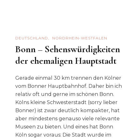
Im
Odysseum
In
Köln
–
DEUTSCHLAND
NORDRHEIN-WESTFALEN
Lohnt
Bonn – Sehenswürdigkeiten
Es
der ehemaligen Hauptstadt
Sich?
Gerade einmal 30 km trennen den Kölner
vom Bonner Hauptbahnhof. Daher bin ich
relativ oft und gerne im schönen Bonn.
Kölns kleine Schwesterstadt (sorry lieber
Bonner) ist zwar deutlich kompakter, hat
aber mindestens genauso viele relevante
Museen zu bieten. Und eines hat Bonn
Köln sogar voraus: Die Stadt wurde im