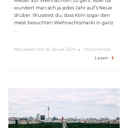
wieder auf Weihnachten zu geht. Aber da
wundert man sich ja jedes Jahr auf’s Neue
drüber. Wusstest du, dass Köln sogar den
meist besuchten Weihnachtsmarkt in ganz
…
Zu
Aktualisiert Am
16. Januar 2024
1 Kommentar
Weihnac
Lesen
Köln
2023
–
Eine
Übersich