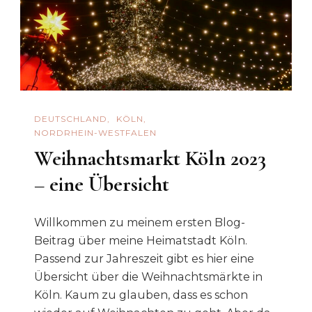
–
(Reisei
Für
2024)
DEUTSCHLAND
KÖLN
NORDRHEIN-WESTFALEN
Weihnachtsmarkt Köln 2023
– eine Übersicht
Willkommen zu meinem ersten Blog-
Beitrag über meine Heimatstadt Köln.
Passend zur Jahreszeit gibt es hier eine
Übersicht über die Weihnachtsmärkte in
Köln. Kaum zu glauben, dass es schon