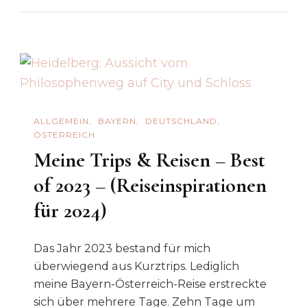
A
Bis
Z
–
Sehensw
Geschic
ALLGEMEIN
BAYERN
DEUTSCHLAND
ÖSTERREICH
Person
Meine Trips & Reisen – Best
&
Kuriose
of 2023 – (Reiseinspirationen
für 2024)
Das Jahr 2023 bestand für mich
überwiegend aus Kurztrips. Lediglich
meine Bayern-Österreich-Reise erstreckte
sich über mehrere Tage. Zehn Tage um