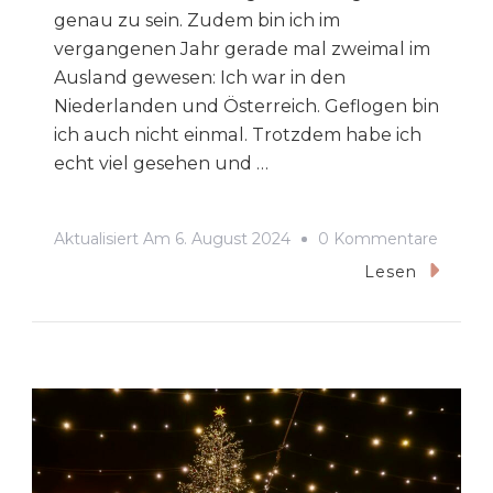
genau zu sein. Zudem bin ich im
vergangenen Jahr gerade mal zweimal im
Ausland gewesen: Ich war in den
Niederlanden und Österreich. Geflogen bin
ich auch nicht einmal. Trotzdem habe ich
echt viel gesehen und …
Zu
Aktualisiert Am
6. August 2024
0 Kommentare
Meine
Lesen
Trips
&
Reisen
–
Best
Of
2023