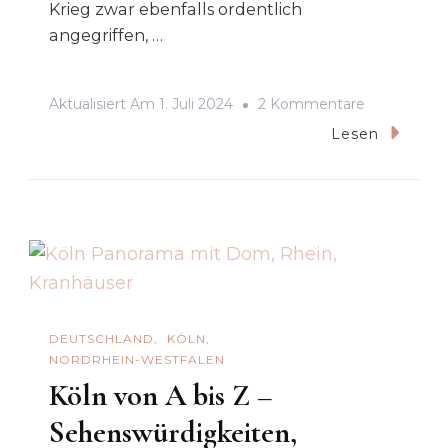
Krieg zwar ebenfalls ordentlich
angegriffen, …
Zu
Aktualisiert Am
1. Juli 2024
2 Kommentare
Bonn
Lesen
–
Sehenswürd
Der
Ehemalige
Hauptstadt
DEUTSCHLAND
KÖLN
NORDRHEIN-WESTFALEN
Köln von A bis Z –
Sehenswürdigkeiten,