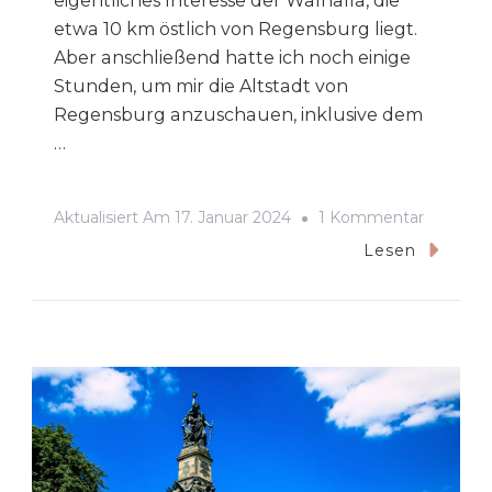
eigentliches Interesse der Walhalla, die
etwa 10 km östlich von Regensburg liegt.
Aber anschließend hatte ich noch einige
Stunden, um mir die Altstadt von
Regensburg anzuschauen, inklusive dem
…
Zu
Aktualisiert Am
17. Januar 2024
1 Kommentar
Ein
Lesen
Tag
In
Regensb
Walhalla,
Dom
&
Steinern