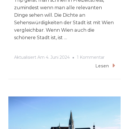
Trip gerät man schnell in Freizeitstress,
zumindest wenn man alle relevanten
Dinge sehen will. Die Dichte an
Sehenswürdigkeiten der Stadt ist mit Wien
vergleichbar. Wenn Wien auch die
schönere Stadt ist, ist …
Zu
Aktualisiert Am
4. Juni 2024
1 Kommentar
Welche
Lesen
Sehenswürd
Man
In
Berlin
Gesehen
Haben
Muss