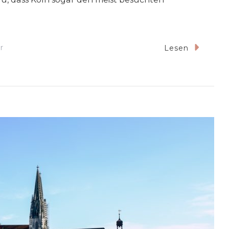
Zu
r
Lesen
Weihnachtsmarkt
Köln
2023
–
Eine
Übersicht