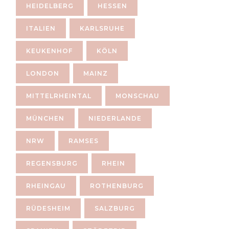
HEIDELBERG
HESSEN
ITALIEN
KARLSRUHE
KEUKENHOF
KÖLN
LONDON
MAINZ
MITTELRHEINTAL
MONSCHAU
MÜNCHEN
NIEDERLANDE
NRW
RAMSES
REGENSBURG
RHEIN
RHEINGAU
ROTHENBURG
RÜDESHEIM
SALZBURG