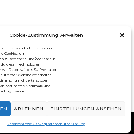
Cookie-Zustimmung verwalten
es Erlebnis zu bieten, verwenden
ie Cookies, um
en zu speichern und/oder darauf
 du diesen Technologien
 wir Daten wie das Surfverhalten
 auf dieser Website verarbeiten.
timmung nicht erteilst oder
nnen bestimmte Merkmale und
rächtigt werden.
REN
ABLEHNEN
EINSTELLUNGEN ANSEHEN
llt von
WordPress
.
Datenschutzerklärung
Datenschutzerklärung
Datenschutzerklärung