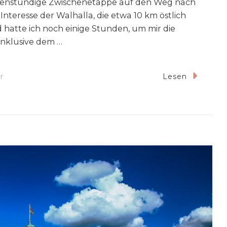
iebenstündige Zwischenetappe auf den Weg nach
nteresse der Walhalla, die etwa 10 km östlich
 hatte ich noch einige Stunden, um mir die
inklusive dem …
Zu
r
Lesen
Ein
Tag
In
Regensburg:
Walhalla,
Dom
&
Steinerne
Brücke