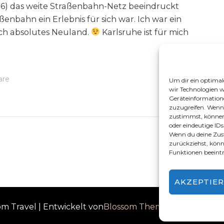
996) das weite Straßenbahn-Netz beeindruckt
enbahn ein Erlebnis für sich war. Ich war ein
h absolutes Neuland.
Karlsruhe ist für mich
Zu
are
Lesen
Um dir ein optimal
wir Technologien w
2
Geräteinformation
Tage
zuzugreifen. Wenn
zustimmst, können
Karlsruhe
oder eindeutige IDs
Wenn du deine Zus
–
zurückziehst, kö
Tipps
Funktionen beeint
Für
Die
AKZEPTIE
Fächerstadt
om Travel | Entwickelt von
Blossom Themes
. Bereitgeste