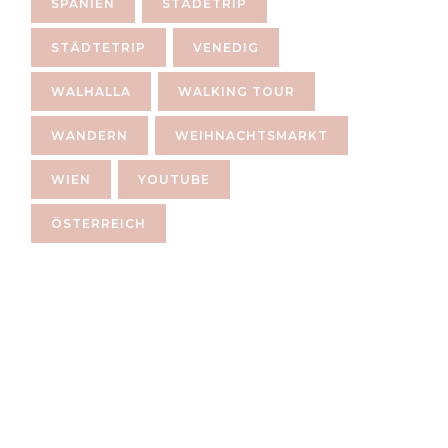
SPANIEN
STÄDETRIP
STÄDTETRIP
VENEDIG
WALHALLA
WALKING TOUR
WANDERN
WEIHNACHTSMARKT
WIEN
YOUTUBE
ÖSTERREICH