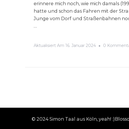
erinnere mich noch, wie mich damals (1
hatte und schon das Fahren mit der Straß
Junge vom Dorf und Straßenbahnen noc
…
Aktualisiert Am
16. Januar 2024
0 Komment
© 2024 Simon Taal aus Köln, yeah! :)
Bloss