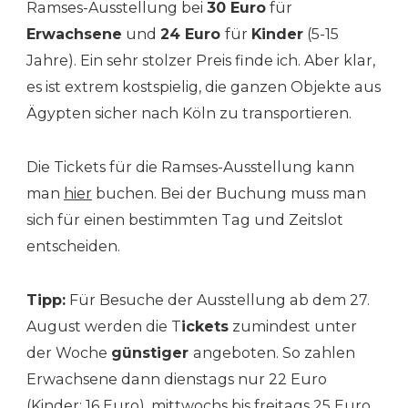
Ramses-Ausstellung bei
30 Euro
für
Erwachsene
und
24 Euro
für
Kinder
(5-15
Jahre). Ein sehr stolzer Preis finde ich. Aber klar,
es ist extrem kostspielig, die ganzen Objekte aus
Ägypten sicher nach Köln zu transportieren.
Die Tickets für die Ramses-Ausstellung kann
man
hier
buchen. Bei der Buchung muss man
sich für einen bestimmten Tag und Zeitslot
entscheiden.
Tipp:
Für Besuche der Ausstellung ab dem 27.
August werden die T
ickets
zumindest unter
der Woche
günstiger
angeboten. So zahlen
Erwachsene dann dienstags nur 22 Euro
(Kinder: 16 Euro), mittwochs bis freitags 25 Euro