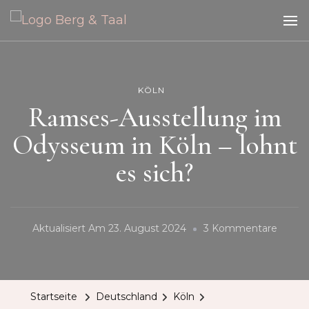
Berg &
Taal –
Reisen
Blog zum Thema Reisen, Citytrips und Ausflüge
und
Ausflüge
KÖLN
Ramses-Ausstellung im
Odysseum in Köln – lohnt
es sich?
Zu
Aktualisiert Am
23. August 2024
3 Kommentare
Ramse
Ausste
Im
Startseite
Deutschland
Köln
Odyss