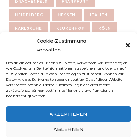
DRACHENFELS
FRANKFURT
HEIDELBERG
HESSEN
ITALIEN
KARLSRUHE
KEUKENHOF
KÖLN
Cookie-Zustimmung
LONDON
MAINZ
MITTELRHEINTAL
verwalten
MONSCHAU
MÜNCHEN
Um dir ein optimales Erlebnis zu bieten, verwenden wir Technologien
wie Cookies, um Geräteinformationen zu speichern und/oder darauf
NIEDERLANDE
NRW
RAMSES
zuzugreifen. Wenn du diesen Technologien zustimmst, können wir
Daten wie das Surfverhalten oder eindeutige IDs auf dieser Website
REGENSBURG
RHEIN
RHEINGAU
verarbeiten. Wenn du deine Zustimmung nicht erteilst oder
zurückziehst, können bestimmte Merkmale und Funktionen
ROTHENBURG
RÜDESHEIM
beeinträchtigt werden.
SALZBURG
SPANIEN
STÄDETRIP
AKZEPTIEREN
STÄDTETRIP
VENEDIG
WALHALLA
ABLEHNEN
WALKING TOUR
WANDERN